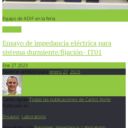
Equipo de ADIF en la feria
Leer más
Ensayo de impedancia eléctrica para
sistema durmiente/fijación- IT01
Ene 27 2023
Explorar archivos para
enero
27
,
2023
Carlos Aprile
Todas las publicaciones de Carlos Aprile
Publicado en
Ensayos
,
Laboratorio
Etiquetado con
fijaciones
,
Impedancia
,
Laboratorio
,