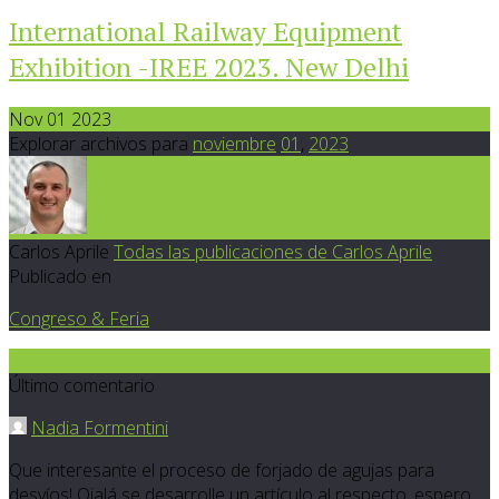
International Railway Equipment
Exhibition -IREE 2023. New Delhi
Nov 01 2023
Explorar archivos para
noviembre
01
,
2023
Carlos Aprile
Todas las publicaciones de Carlos Aprile
Publicado en
Congreso & Feria
3
Último comentario
Nadia Formentini
Que interesante el proceso de forjado de agujas para
desvíos! Ojalá se desarrolle un artículo al respecto, espero