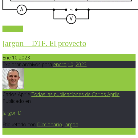
Leer más
Jargon – DTF. El proyecto
Ene 10 2023
Explorar archivos para
enero
10
,
2023
Carlos Aprile
Todas las publicaciones de Carlos Aprile
Publicado en
Jargon DTF
Etiquetado con
Diccionario
,
Jargon
0