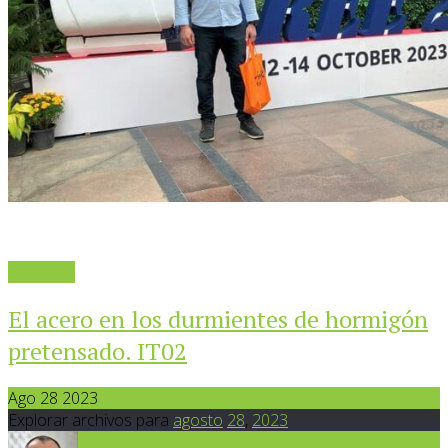
Leer más
El acero en los durmientes de hormigón
pretensado. IT02
Ago 28 2023
Explorar archivos para
agosto
28
,
2023