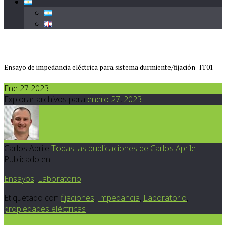
Ensayo de impedancia eléctrica para sistema durmiente/fijación- IT01
Ene 27 2023
Explorar archivos para
enero
27
,
2023
Carlos Aprile
Todas las publicaciones de Carlos Aprile
Publicado en
Ensayos
,
Laboratorio
Etiquetado con
fijaciones
,
Impedancia
,
Laboratorio
,
propiedades eléctricas
0