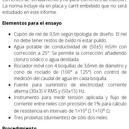
La norma incluye vía en placa y carril embebido que no será
estudiado en este informe.
Elementos para el ensayo
Cupón de riel de 0,5m según tipología de diseño. El riel
no debe tener restos de óxido ni estar pulido.
Agua potable de conductividad de (50±5) mS/m con
corrección a 25°. Se permite la corrección añadiendo
cloruro sódico o agua destilada.
Rociador móvil con 4 boquillas de 3,6mm de diámetro y
cono de rociado de (100° a 125°) con control de
medición del caudal de agua en cada boquilla.
Fuente para suministro de electricidad: corriente
alterna (30±3) V RMS y (50±15) Hz.
Instrumento para medir tensión aplicada y flujo de
corriente entre rieles con precisión de 1% para cálculo
6
de resistencia en intervalo de 1×10² Ω 1×10
Ω.
Tres probetas (durmientes) de sólo dos rieles.
Procedimiento