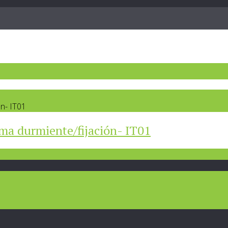
ón- IT01
ema durmiente/fijación- IT01