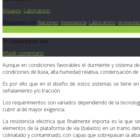
Ensayos
,
Laboratorio
Etiquetado con
fijaciones
,
Impedancia
,
Laboratorio
,
propiedad
0
Sin comentarios aún.
Añadir comentario
Aunque en condiciones favorables el durmiente y sistema de 
condiciones de lluvia, alta humedad relativa, condensación de 
Es por ello que en el diseño de estos sistemas se tiene en 
señalamiento y/o tracción.
Los requerimientos son variados dependiendo de la tecnología 
cubrir al de mayor exigencia.
La resistencia eléctrica que finalmente importa es la que s
elementos de la plataforma de vía (balasto) en un tramo de
colmatado y contaminado, con capas que sobrepasan la altura