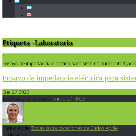
Etiqueta -Laboratorio
1
Ensayo de impedancia eléctrica para sistema durmiente/fijaci
Ensayo de impedancia eléctrica para sist
Ene 27 2023
Explorar archivos para
enero
27
,
2023
Carlos Aprile
Todas las publicaciones de Carlos Aprile
Publicado en