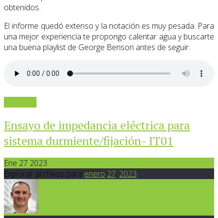
obtenidos.
El informe quedó extenso y la notación es muy pesada. Para
una mejor experiencia te propongo calentar agua y buscarte
una buena playlist de George Benson antes de seguir.
Leer más
Ensayo de impedancia eléctrica para
sistema durmiente/fijación- IT01
Ene 27 2023
Explorar archivos para
enero
27
,
2023