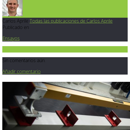
Carlos Aprile
Todas las publicaciones de Carlos Aprile
Publicado en
Ensayos
0
Sin comentarios aún.
Añadir comentario