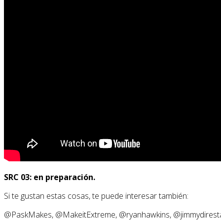
SRC 03: en preparación.
Si te gustan estas cosas, te puede interesar también:
@PaskMakes, @MakeitExtreme, @ryanhawkins, @jimmydiresta