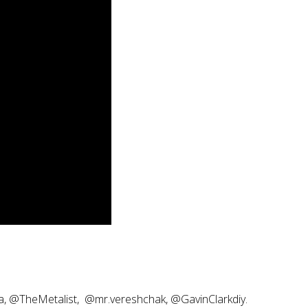
, @TheMetalist, @mr.vereshchak,
@GavinClarkdiy.