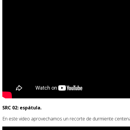
SRC 02: espátula.
En este video aprovechamos un recorte de durmiente centenar