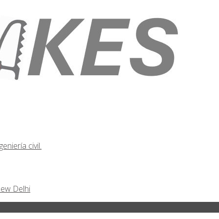
niería civil.
New Delhi