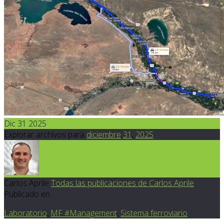
Dic 31 2025
Explorar archivos para
diciembre
31
,
2025
Carlos Aprile
Todas las publicaciones de Carlos Aprile
Publicado en
Laboratorio
,
MF #Management
,
Sistema ferroviario